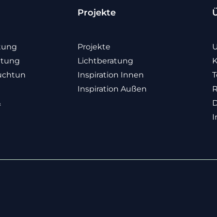
Projekte
tung
Projekte
U
htung
Lichtberatung
K
uchtun
Inspiration Innen
T
Inspiration Außen
R
&
D