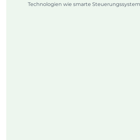
Technologien wie smarte Steuerungssysteme
ARUS