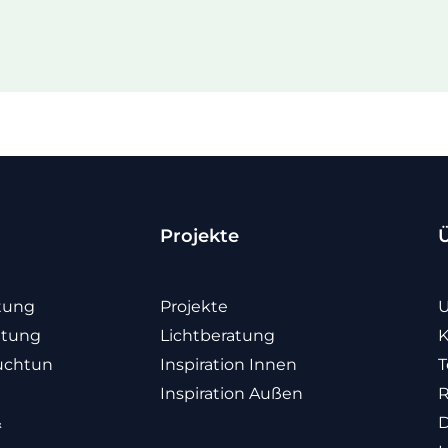
Projekte
tung
Projekte
U
htung
Lichtberatung
K
uchtun
Inspiration Innen
T
Inspiration Außen
R
&
D