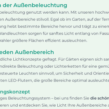
ten der Außenbeleuchtung
enbeleuchtung genutzt werden kann. Mit unseren hochwe
 Außenbereiche stilvoll. Egal ob im Garten, auf der Terr
ung hebt bestimmte Bereiche hervor und trägt zu ein
Wandleuchten sorgen für sanftes Licht entlang von Fass
hler größere Flächen effizient ausleuchten.
jeden Außenbereich
iche Lichtkonzepte gefragt. Für Gärten eignen sich san
 indirekte Beleuchtung oder Lichterketten für eine gem
teuerte Leuchten sinnvoll, um Sicherheit und Orientie
nten LED-Flutern, die große Bereiche optimal ausleucht
tungskonzept
iges Beleuchtungssystem – bei uns finden Sie
die schö
irieren und entdecken Sie, wie Licht Ihre Außenbereich