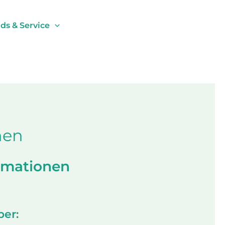
s & Service
nen
ormationen
ber: