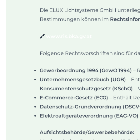
Die ELUX Lichtsysteme GmbH unterliegt 
Bestimmungen können im
Rechtsinfo
🔗
www.ris.bka.gv.at
Folgende Rechtsvorschriften sind für d
Gewerbeordnung 1994 (GewO 1994)
– R
Unternehmensgesetzbuch (UGB)
– En
Konsumentenschutzgesetz (KSchG)
– 
E-Commerce-Gesetz (ECG)
– Enthält R
Datenschutz-Grundverordnung (DSGVO
Elektroaltgeräteverordnung (EAG-VO)
Aufsichtsbehörde/Gewerbebehörde: