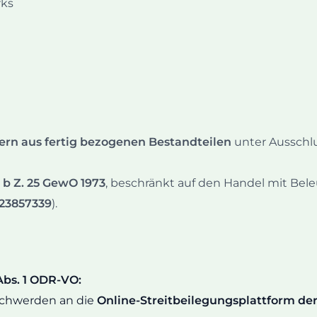
rks
n aus fertig bezogenen Bestandteilen
unter Ausschlu
 b Z. 25 GewO 1973
, beschränkt auf den Handel mit Be
23857339
).
Abs. 1 ODR-VO:
schwerden an die
Online-Streitbeilegungsplattform de