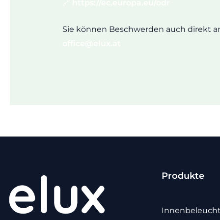
🔗
https://ec.europa.eu/odr
Sie können Beschwerden auch direkt an
office@elux.a
t
Produkte
Innenbeleuch